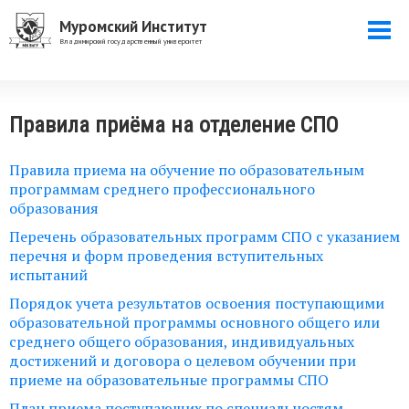
Перейти
Муромский Институт
Togg
к
Владимирский государственный университет
navi
основному
содержанию
Правила приёма на отделение СПО
Правила приема на обучение по образовательным
программам среднего профессионального
образования
Перечень образовательных программ СПО с указанием
перечня и форм проведения вступительных
испытаний
Порядок учета результатов освоения поступающими
образовательной программы основного общего или
среднего общего образования, индивидуальных
достижений и договора о целевом обучении при
приеме на образовательные программы СПО
План приема поступающих по специальностям